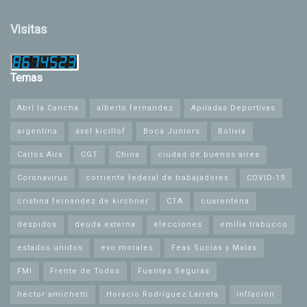
Visitas
Temas
Abrí la Cancha
alberto fernandez
Apiladas Deportivas
argentina
axel kicillof
Boca Juniors
Bolivia
Carlos Aira
CGT
China
ciudad de buenos aires
Coronavirus
corriente federal de trabajadores
COVID-19
cristina fernandez de kirchner
CTA
cuarentena
despidos
deuda externa
elecciones
emilia trabucco
estados unidos
evo morales
Feas Sucias y Malas
FMI
Frente de Todos
Fuentes Seguras
hector amichetti
Horacio Rodríguez Larreta
inflación