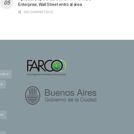
Enterprise, Wall Street entró al área
203 COMPARTIDOS
andez
na
es