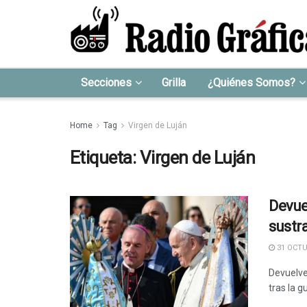
Secciones
Grilla
¿Quiénes Somos?
Home
Tag
Virgen de Luján
Etiqueta:
Virgen de Luján
Devue
sustr
31 OCTU
Devuelven
tras la g