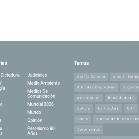
ias
Temas
 Dictadura
Judiciales
Abrí la Cancha
alberto fern
Y
Medio Ambiente
Apiladas Deportivas
argenti
gía
Medios De
Comunicación
axel kicillof
Boca Juniors
o
Mundial 2026
Bolivia
Carlos Aira
CGT
Mundo
China
ciudad de buenos air
s
Opinión
s
Peronismo 80
Coronavirus
s
Años