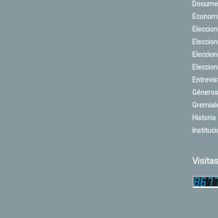
Docume
Econom
Eleccio
Eleccio
Eleccio
Eleccio
Entrevis
Géneros
Gremial
Historia
Instituci
Visita