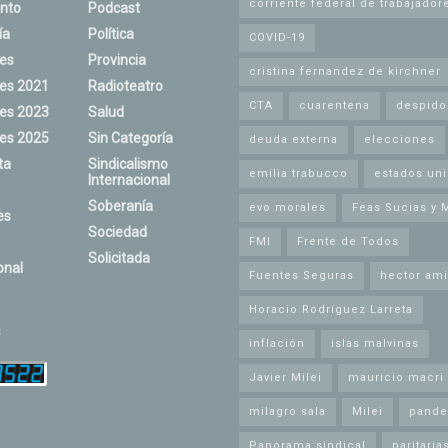
corriente federal de trabajador
nto
Podcast
ía
Política
COVID-19
nes
Provincia
cristina fernandez de kirchner
nes 2021
Radioteatro
CTA
cuarentena
despido
nes 2023
Salud
nes 2025
Sin Categoría
deuda externa
elecciones
ta
Sindicalismo
emilia trabucco
estados un
Internacional
Soberanía
evo morales
Feas Sucias y 
es
Sociedad
FMI
Frente de Todos
Solicitada
onal
Fuentes Seguras
hector ami
Horacio Rodríguez Larreta
s
inflación
islas malvinas
Javier Milei
mauricio macri
milagro sala
Milei
pande
Panorama sindical
paritaria