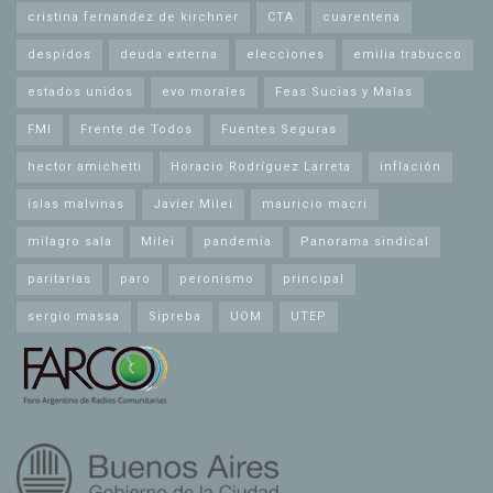
cristina fernandez de kirchner
CTA
cuarentena
despidos
deuda externa
elecciones
emilia trabucco
estados unidos
evo morales
Feas Sucias y Malas
FMI
Frente de Todos
Fuentes Seguras
hector amichetti
Horacio Rodríguez Larreta
inflación
islas malvinas
Javier Milei
mauricio macri
milagro sala
Milei
pandemia
Panorama sindical
paritarias
paro
peronismo
principal
sergio massa
Sipreba
UOM
UTEP