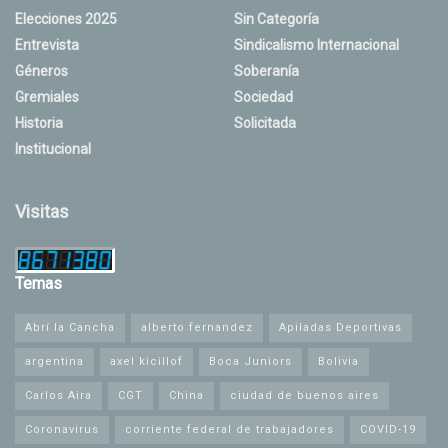
Elecciones 2025
Sin Categoría
Entrevista
Sindicalismo Internacional
Géneros
Soberanía
Gremiales
Sociedad
Historia
Solicitada
Institucional
Visitas
Temas
Abrí la Cancha
alberto fernandez
Apiladas Deportivas
argentina
axel kicillof
Boca Juniors
Bolivia
Carlos Aira
CGT
China
ciudad de buenos aires
Coronavirus
corriente federal de trabajadores
COVID-19