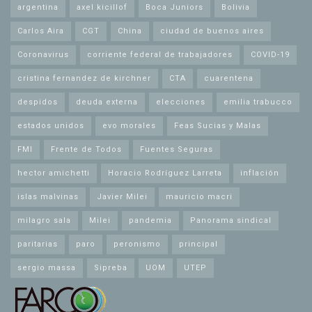
argentina
axel kicillof
Boca Juniors
Bolivia
Carlos Aira
CGT
China
ciudad de buenos aires
Coronavirus
corriente federal de trabajadores
COVID-19
cristina fernandez de kirchner
CTA
cuarentena
despidos
deuda externa
elecciones
emilia trabucco
estados unidos
evo morales
Feas Sucias y Malas
FMI
Frente de Todos
Fuentes Seguras
hector amichetti
Horacio Rodríguez Larreta
inflación
islas malvinas
Javier Milei
mauricio macri
milagro sala
Milei
pandemia
Panorama sindical
paritarias
paro
peronismo
principal
sergio massa
Sipreba
UOM
UTEP