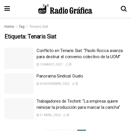
Home
Tag
Tenaris Siat
Etiqueta:
Tenaris Siat
Conflicto en Tenaris Siat. “Paolo Rocca avanza
para destruir el convenio colectivo de la UOM”
13 MARZO, 2021
0
Panorama Sindical. Duelo
29 NOVIEMBRE, 2020
0
Trabajadores de Techint: “La empresa quiere
reiniciar la producción para marcar la cancha”
21 ABRIL, 2020
0