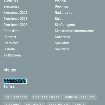
Economía
Política
Elecciones
Provincia
Elecciones 2021
Radioteatro
Elecciones 2023
Salud
Elecciones 2025
Sin Categoría
Entrevista
Sindicalismo Internacional
Géneros
Soberanía
Gremiales
Sociedad
Historia
Solicitada
Institucional
Visitas
Temas
Abrí la Cancha
alberto fernandez
Apiladas Deportivas
argentina
axel kicillof
Boca Juniors
Bolivia