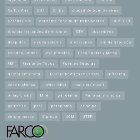
Carlos Aira
CGT
China
ciudad de buenos aires
Coronavirus
corriente federal de trabajadores
COVID-19
cristina fernandez de kirchner
CTA
cuarentena
despidos
deuda externa
elecciones
emilia trabucco
estados unidos
evo morales
Feas Sucias y Malas
FMI
Frente de Todos
Fuentes Seguras
hector amichetti
Horacio Rodríguez Larreta
inflación
islas malvinas
Javier Milei
mauricio macri
milagro sala
Milei
pandemia
Panorama sindical
paritarias
paro
peronismo
principal
sergio massa
Sipreba
UOM
UTEP