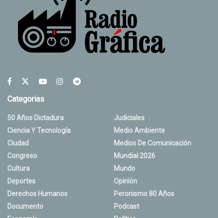
Categorias
50 Años Dictadura
Judiciales
Ciencia Y Tecnología
Medio Ambiente
Ciudad
Medios De Comunicación
Congreso
Mundial 2026
Cultura
Mundo
Deportes
Opinión
Derechos Humanos
Peronismo 80 Años
Documento
Podcast