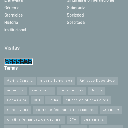
Entrevista
Sindicalismo Internacional
Géneros
Soberanía
Gremiales
Sociedad
Historia
Solicitada
Institucional
Visitas
Temas
Abrí la Cancha
alberto fernandez
Apiladas Deportivas
argentina
axel kicillof
Boca Juniors
Bolivia
Carlos Aira
CGT
China
ciudad de buenos aires
Coronavirus
corriente federal de trabajadores
COVID-19
cristina fernandez de kirchner
CTA
cuarentena