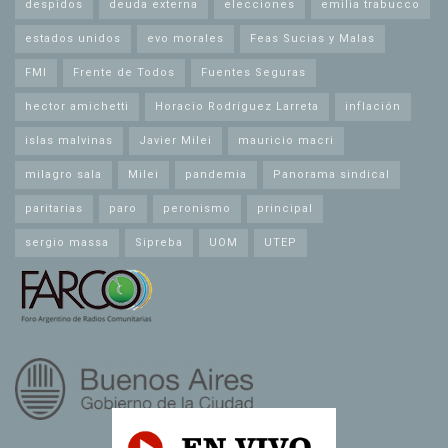
despidos
deuda externa
elecciones
emilia trabucco
estados unidos
evo morales
Feas Sucias y Malas
FMI
Frente de Todos
Fuentes Seguras
hector amichetti
Horacio Rodríguez Larreta
inflación
islas malvinas
Javier Milei
mauricio macri
milagro sala
Milei
pandemia
Panorama sindical
paritarias
paro
peronismo
principal
sergio massa
Sipreba
UOM
UTEP