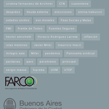
cristina fernandez de kirchner
CTA
cuarentena
despidos
deuda externa
elecciones
emilia trabucco
estados unidos
evo morales
Feas Sucias y Malas
FMI
Frente de Todos
Fuentes Seguras
hector amichetti
Horacio Rodríguez Larreta
inflación
islas malvinas
Javier Milei
mauricio macri
milagro sala
Milei
pandemia
Panorama sindical
paritarias
paro
peronismo
principal
sergio massa
Sipreba
UOM
UTEP