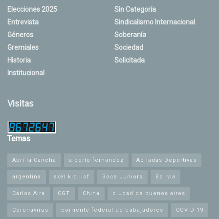
Elecciones 2025
Sin Categoría
Entrevista
Sindicalismo Internacional
Géneros
Soberanía
Gremiales
Sociedad
Historia
Solicitada
Institucional
Visitas
Temas
Abrí la Cancha
alberto fernandez
Apiladas Deportivas
argentina
axel kicillof
Boca Juniors
Bolivia
Carlos Aira
CGT
China
ciudad de buenos aires
Coronavirus
corriente federal de trabajadores
COVID-19