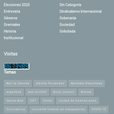
Elecciones 2025
Sin Categoría
Entrevista
Sindicalismo Internacional
Géneros
Soberanía
Gremiales
Sociedad
Historia
Solicitada
Institucional
Visitas
Temas
Abrí la Cancha
alberto fernandez
Apiladas Deportivas
argentina
axel kicillof
Boca Juniors
Bolivia
Carlos Aira
CGT
China
ciudad de buenos aires
Coronavirus
corriente federal de trabajadores
COVID-19