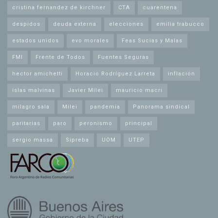
cristina fernandez de kirchner
CTA
cuarentena
despidos
deuda externa
elecciones
emilia trabucco
estados unidos
evo morales
Feas Sucias y Malas
FMI
Frente de Todos
Fuentes Seguras
hector amichetti
Horacio Rodríguez Larreta
inflación
islas malvinas
Javier Milei
mauricio macri
milagro sala
Milei
pandemia
Panorama sindical
paritarias
paro
peronismo
principal
sergio massa
Sipreba
UOM
UTEP