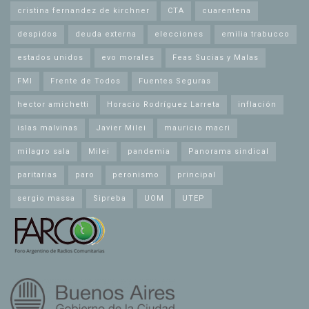
cristina fernandez de kirchner
CTA
cuarentena
despidos
deuda externa
elecciones
emilia trabucco
estados unidos
evo morales
Feas Sucias y Malas
FMI
Frente de Todos
Fuentes Seguras
hector amichetti
Horacio Rodríguez Larreta
inflación
islas malvinas
Javier Milei
mauricio macri
milagro sala
Milei
pandemia
Panorama sindical
paritarias
paro
peronismo
principal
sergio massa
Sipreba
UOM
UTEP