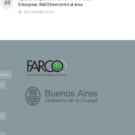
Enterprise, Wall Street entró al área
203 COMPARTIDOS
andez
na
es