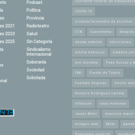
corriente federal de trabajador
nto
Podcast
ía
Política
COVID-19
nes
Provincia
cristina fernandez de kirchner
nes 2021
Radioteatro
CTA
cuarentena
despido
nes 2023
Salud
nes 2025
Sin Categoría
deuda externa
elecciones
ta
Sindicalismo
emilia trabucco
estados un
Internacional
Soberanía
evo morales
Feas Sucias y 
es
Sociedad
FMI
Frente de Todos
Solicitada
onal
Fuentes Seguras
hector ami
Horacio Rodríguez Larreta
s
inflación
islas malvinas
Javier Milei
mauricio macri
milagro sala
Milei
pande
Panorama sindical
paritaria