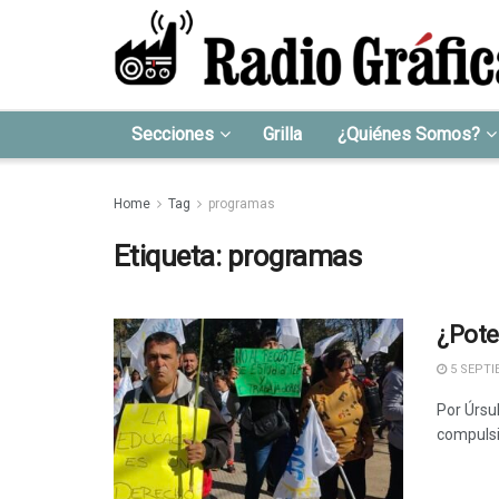
Secciones
Grilla
¿Quiénes Somos?
Home
Tag
programas
Etiqueta:
programas
¿Pote
5 SEPTI
Por Úrsul
compulsi