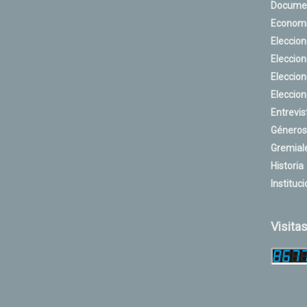
Docume
Econom
Eleccio
Eleccio
Eleccio
Eleccio
Entrevis
Géneros
Gremial
Historia
Instituci
Visita