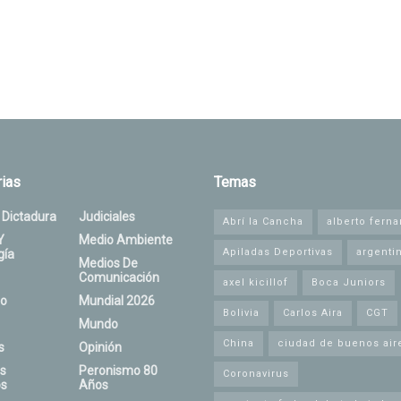
ias
Temas
 Dictadura
Judiciales
Abrí la Cancha
alberto fern
Y
Medio Ambiente
Apiladas Deportivas
argenti
gía
Medios De
Comunicación
axel kicillof
Boca Juniors
o
Mundial 2026
Bolivia
Carlos Aira
CGT
Mundo
China
ciudad de buenos air
s
Opinión
s
Peronismo 80
Coronavirus
s
Años