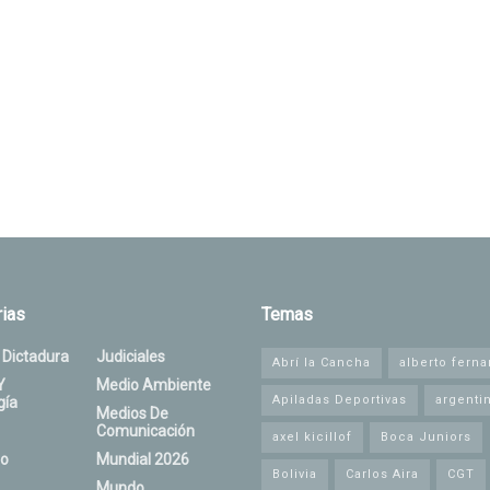
ias
Temas
 Dictadura
Judiciales
Abrí la Cancha
alberto fern
Y
Medio Ambiente
Apiladas Deportivas
argenti
gía
Medios De
Comunicación
axel kicillof
Boca Juniors
o
Mundial 2026
Bolivia
Carlos Aira
CGT
Mundo