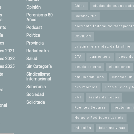
China
ciudad de buenos air
s
Opinión
s
Peronismo 80
Coronavirus
s
Años
corriente federal de trabajador
nto
Podcast
ía
Política
COVID-19
nes
Provincia
cristina fernandez de kirchner
nes 2021
Radioteatro
CTA
cuarentena
despido
nes 2023
Salud
nes 2025
Sin Categoría
deuda externa
elecciones
ta
Sindicalismo
emilia trabucco
estados un
Internacional
Soberanía
evo morales
Feas Sucias y 
es
Sociedad
FMI
Frente de Todos
Solicitada
onal
Fuentes Seguras
hector ami
Horacio Rodríguez Larreta
s
inflación
islas malvinas