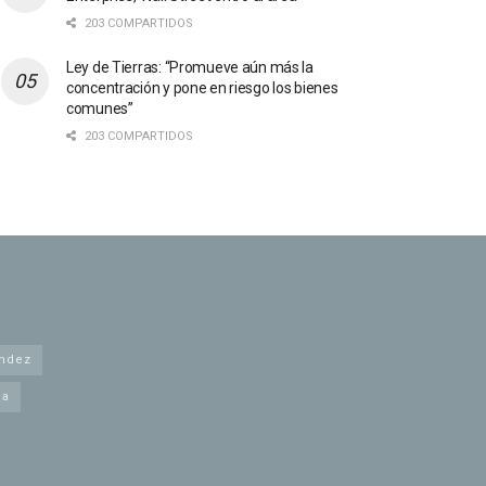
203 COMPARTIDOS
Ley de Tierras: “Promueve aún más la
concentración y pone en riesgo los bienes
comunes”
203 COMPARTIDOS
andez
na