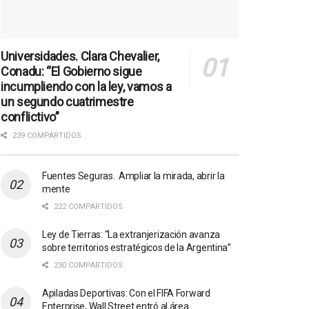
Universidades. Clara Chevalier,
Conadu: “El Gobierno sigue
incumpliendo con la ley, vamos a
un segundo cuatrimestre
conflictivo”
239 COMPARTIDOS
Fuentes Seguras. Ampliar la mirada, abrir la
mente
222 COMPARTIDOS
Ley de Tierras: “La extranjerización avanza
sobre territorios estratégicos de la Argentina”
230 COMPARTIDOS
Apiladas Deportivas: Con el FIFA Forward
Enterprise, Wall Street entró al área