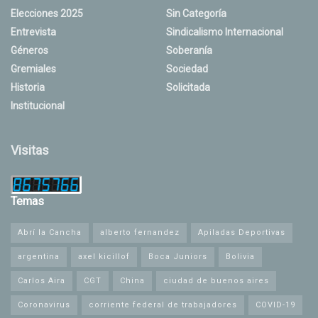
Elecciones 2025
Sin Categoría
Entrevista
Sindicalismo Internacional
Géneros
Soberanía
Gremiales
Sociedad
Historia
Solicitada
Institucional
Visitas
Temas
Abrí la Cancha
alberto fernandez
Apiladas Deportivas
argentina
axel kicillof
Boca Juniors
Bolivia
Carlos Aira
CGT
China
ciudad de buenos aires
Coronavirus
corriente federal de trabajadores
COVID-19