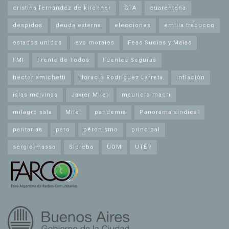
cristina fernandez de kirchner
CTA
cuarentena
despidos
deuda externa
elecciones
emilia trabucco
estados unidos
evo morales
Feas Sucias y Malas
FMI
Frente de Todos
Fuentes Seguras
hector amichetti
Horacio Rodríguez Larreta
inflación
islas malvinas
Javier Milei
mauricio macri
milagro sala
Milei
pandemia
Panorama sindical
paritarias
paro
peronismo
principal
sergio massa
Sipreba
UOM
UTEP