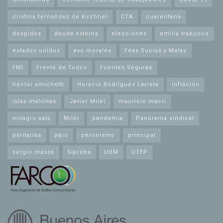
cristina fernandez de kirchner
CTA
cuarentena
despidos
deuda externa
elecciones
emilia trabucco
estados unidos
evo morales
Feas Sucias y Malas
FMI
Frente de Todos
Fuentes Seguras
hector amichetti
Horacio Rodríguez Larreta
inflación
islas malvinas
Javier Milei
mauricio macri
milagro sala
Milei
pandemia
Panorama sindical
paritarias
paro
peronismo
principal
sergio massa
Sipreba
UOM
UTEP