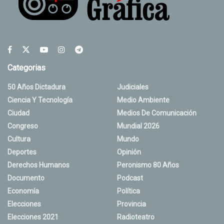
Categorias
50 Años Dictadura
Judiciales
Ciencia Y Tecnología
Medio Ambiente
Ciudad
Medios De Comunicación
Congreso
Mundial 2026
Cultura
Mundo
Deportes
Opinión
Derechos Humanos
Peronismo 80 Años
Documento
Podcast
Economía
Política
Elecciones
Provincia
Elecciones 2021
Radioteatro