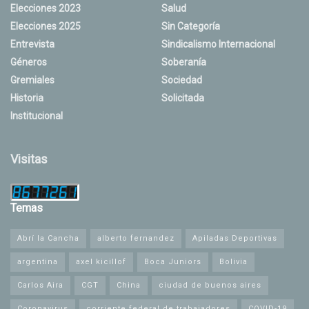
Elecciones 2023
Salud
Elecciones 2025
Sin Categoría
Entrevista
Sindicalismo Internacional
Géneros
Soberanía
Gremiales
Sociedad
Historia
Solicitada
Institucional
Visitas
Temas
Abrí la Cancha
alberto fernandez
Apiladas Deportivas
argentina
axel kicillof
Boca Juniors
Bolivia
Carlos Aira
CGT
China
ciudad de buenos aires
Coronavirus
corriente federal de trabajadores
COVID-19