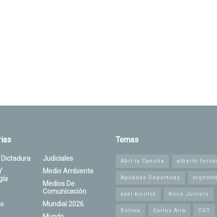
ias
Temas
 Dictadura
Judiciales
Abrí la Cancha
alberto fern
Y
Medio Ambiente
Apiladas Deportivas
argenti
gía
Medios De
Comunicación
axel kicillof
Boca Juniors
o
Mundial 2026
Bolivia
Carlos Aira
CGT
Mundo