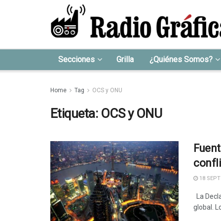
Secciones
Grilla
¿Quiénes Somos?
Home
Tag
OCS y ONU
Etiqueta:
OCS y ONU
Fuent
confl
18 SEPT
La Decla
global. L