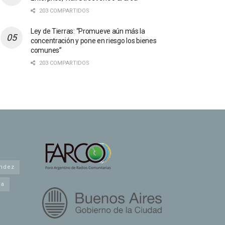
203 COMPARTIDOS
Ley de Tierras: “Promueve aún más la
concentración y pone en riesgo los bienes
comunes”
203 COMPARTIDOS
andez
na