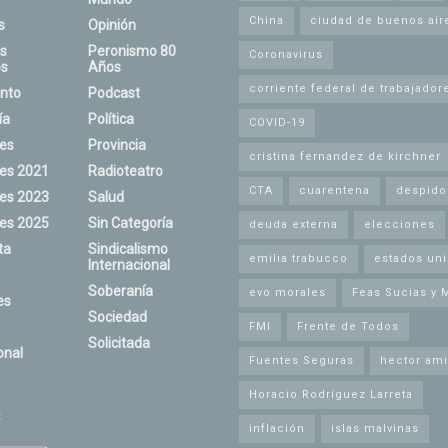
China
ciudad de buenos air
s
Opinión
s
Peronismo 80
Coronavirus
s
Años
corriente federal de trabajador
nto
Podcast
ía
Política
COVID-19
nes
Provincia
cristina fernandez de kirchner
nes 2021
Radioteatro
CTA
cuarentena
despido
nes 2023
Salud
nes 2025
Sin Categoría
deuda externa
elecciones
ta
Sindicalismo
emilia trabucco
estados un
Internacional
Soberanía
evo morales
Feas Sucias y 
es
Sociedad
FMI
Frente de Todos
Solicitada
onal
Fuentes Seguras
hector ami
Horacio Rodríguez Larreta
s
inflación
islas malvinas