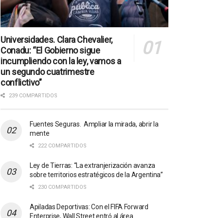
Universidades. Clara Chevalier,
Conadu: “El Gobierno sigue
incumpliendo con la ley, vamos a
un segundo cuatrimestre
conflictivo”
239 COMPARTIDOS
Fuentes Seguras. Ampliar la mirada, abrir la
mente
222 COMPARTIDOS
Ley de Tierras: “La extranjerización avanza
sobre territorios estratégicos de la Argentina”
230 COMPARTIDOS
Apiladas Deportivas: Con el FIFA Forward
Enterprise, Wall Street entró al área