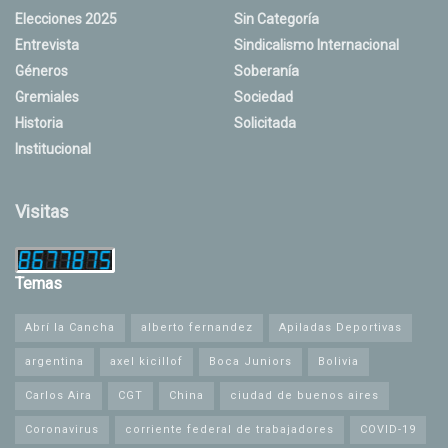
Elecciones 2025
Sin Categoría
Entrevista
Sindicalismo Internacional
Géneros
Soberanía
Gremiales
Sociedad
Historia
Solicitada
Institucional
Visitas
Temas
Abrí la Cancha
alberto fernandez
Apiladas Deportivas
argentina
axel kicillof
Boca Juniors
Bolivia
Carlos Aira
CGT
China
ciudad de buenos aires
Coronavirus
corriente federal de trabajadores
COVID-19