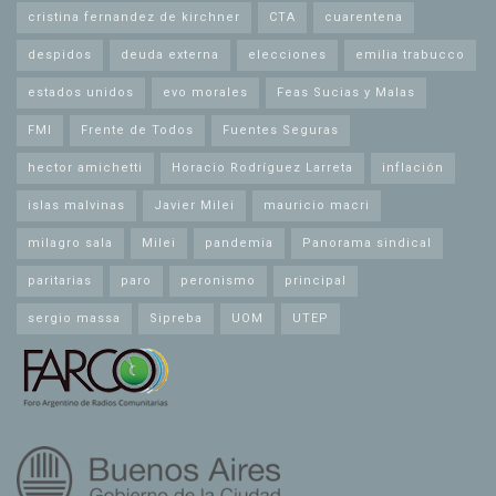
cristina fernandez de kirchner
CTA
cuarentena
despidos
deuda externa
elecciones
emilia trabucco
estados unidos
evo morales
Feas Sucias y Malas
FMI
Frente de Todos
Fuentes Seguras
hector amichetti
Horacio Rodríguez Larreta
inflación
islas malvinas
Javier Milei
mauricio macri
milagro sala
Milei
pandemia
Panorama sindical
paritarias
paro
peronismo
principal
sergio massa
Sipreba
UOM
UTEP