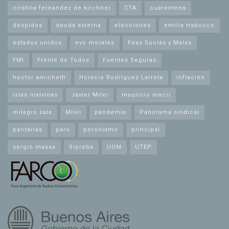
cristina fernandez de kirchner
CTA
cuarentena
despidos
deuda externa
elecciones
emilia trabucco
estados unidos
evo morales
Feas Sucias y Malas
FMI
Frente de Todos
Fuentes Seguras
hector amichetti
Horacio Rodríguez Larreta
inflación
islas malvinas
Javier Milei
mauricio macri
milagro sala
Milei
pandemia
Panorama sindical
paritarias
paro
peronismo
principal
sergio massa
Sipreba
UOM
UTEP