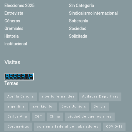
Elecciones 2025
Sin Categoría
Entrevista
Sindicalismo Internacional
Géneros
Soberanía
Gremiales
Sociedad
Historia
Solicitada
Institucional
Visitas
Temas
Abrí la Cancha
alberto fernandez
Apiladas Deportivas
argentina
axel kicillof
Boca Juniors
Bolivia
Carlos Aira
CGT
China
ciudad de buenos aires
Coronavirus
corriente federal de trabajadores
COVID-19