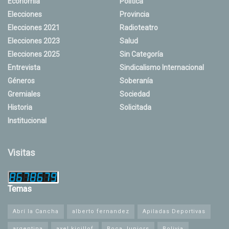
Economía
Política
Elecciones
Provincia
Elecciones 2021
Radioteatro
Elecciones 2023
Salud
Elecciones 2025
Sin Categoría
Entrevista
Sindicalismo Internacional
Géneros
Soberanía
Gremiales
Sociedad
Historia
Solicitada
Institucional
Visitas
Temas
Abrí la Cancha
alberto fernandez
Apiladas Deportivas
argentina
axel kicillof
Boca Juniors
Bolivia