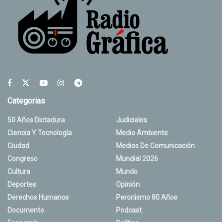
Categorias
50 Años Dictadura
Judiciales
Ciencia Y Tecnología
Medio Ambiente
Ciudad
Medios De Comunicación
Congreso
Mundial 2026
Cultura
Mundo
Deportes
Opinión
Derechos Humanos
Peronismo 80 Años
Documento
Podcast