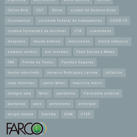
Carlos Aira
CGT
China
ciudad de buenos aires
Coronavirus
corriente federal de trabajadores
COVID-19
cristina fernandez de kirchner
CTA
cuarentena
despidos
deuda externa
elecciones
emilia trabucco
estados unidos
evo morales
Feas Sucias y Malas
FMI
Frente de Todos
Fuentes Seguras
hector amichetti
Horacio Rodríguez Larreta
inflación
islas malvinas
Javier Milei
mauricio macri
milagro sala
Milei
pandemia
Panorama sindical
paritarias
paro
peronismo
principal
sergio massa
Sipreba
UOM
UTEP