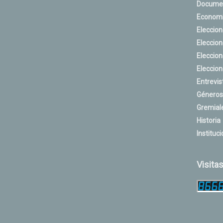
Docume
Econom
Eleccio
Eleccio
Eleccio
Eleccio
Entrevis
Géneros
Gremial
Historia
Instituci
Visita