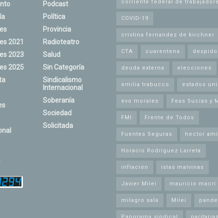
corriente federal de trabajador
nto
Podcast
ía
Política
COVID-19
nes
Provincia
cristina fernandez de kirchner
nes 2021
Radioteatro
CTA
cuarentena
despido
nes 2023
Salud
nes 2025
Sin Categoría
deuda externa
elecciones
ta
Sindicalismo
emilia trabucco
estados un
Internacional
Soberanía
evo morales
Feas Sucias y 
es
Sociedad
FMI
Frente de Todos
Solicitada
onal
Fuentes Seguras
hector ami
Horacio Rodríguez Larreta
s
inflación
islas malvinas
Javier Milei
mauricio macri
milagro sala
Milei
pande
Panorama sindical
paritaria