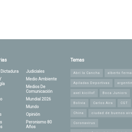
ias
Temas
 Dictadura
Judiciales
Abrí la Cancha
alberto fern
Y
Medio Ambiente
Apiladas Deportivas
argenti
gía
Medios De
Comunicación
axel kicillof
Boca Juniors
o
Mundial 2026
Bolivia
Carlos Aira
CGT
Mundo
China
ciudad de buenos air
s
Opinión
s
Peronismo 80
Coronavirus
s
Años