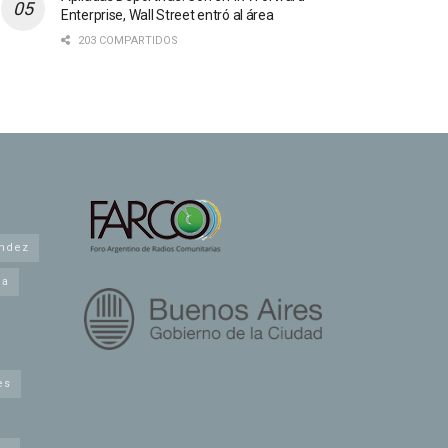
Enterprise, Wall Street entró al área
203 COMPARTIDOS
andez
na
es