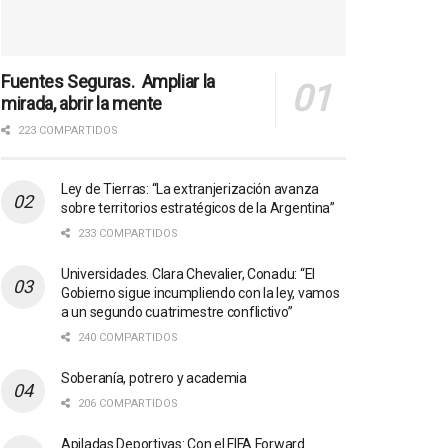
Fuentes Seguras. Ampliar la
mirada, abrir la mente
223 COMPARTIDOS
Ley de Tierras: “La extranjerización avanza
sobre territorios estratégicos de la Argentina”
233 COMPARTIDOS
Universidades. Clara Chevalier, Conadu: “El
Gobierno sigue incumpliendo con la ley, vamos
a un segundo cuatrimestre conflictivo”
240 COMPARTIDOS
Soberanía, potrero y academia
206 COMPARTIDOS
Apiladas Deportivas: Con el FIFA Forward