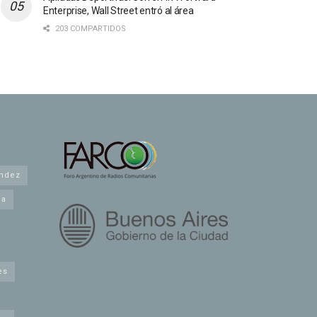
Enterprise, Wall Street entró al área
203 COMPARTIDOS
andez
na
es