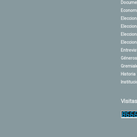
Docume
Econom
Eleccio
Eleccio
Eleccio
Eleccio
Entrevis
Géneros
Gremial
Historia
Instituci
Visita