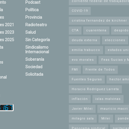
corriente federal de trabajador
nto
Podcast
ía
Política
COVID-19
nes
Provincia
cristina fernandez de kirchner
nes 2021
Radioteatro
CTA
cuarentena
despido
nes 2023
Salud
nes 2025
Sin Categoría
deuda externa
elecciones
ta
Sindicalismo
emilia trabucco
estados un
Internacional
Soberanía
evo morales
Feas Sucias y 
es
Sociedad
FMI
Frente de Todos
Solicitada
onal
Fuentes Seguras
hector ami
Horacio Rodríguez Larreta
s
inflación
islas malvinas
Javier Milei
mauricio macri
milagro sala
Milei
pande
Panorama sindical
paritaria