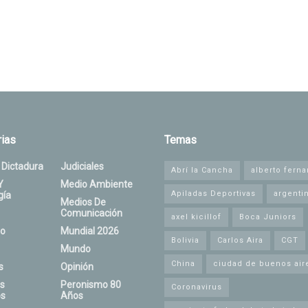
ias
Temas
 Dictadura
Judiciales
Abrí la Cancha
alberto fern
Y
Medio Ambiente
Apiladas Deportivas
argenti
gía
Medios De
Comunicación
axel kicillof
Boca Juniors
o
Mundial 2026
Bolivia
Carlos Aira
CGT
Mundo
China
ciudad de buenos air
s
Opinión
s
Peronismo 80
Coronavirus
s
Años