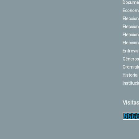
Docume
Econom
Eleccio
Eleccio
Eleccio
Eleccio
Entrevis
Géneros
Gremial
Historia
Instituci
Visita