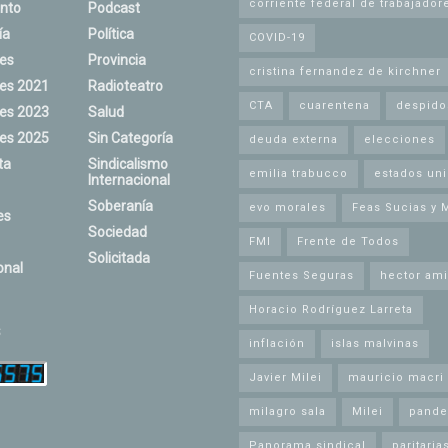
corriente federal de trabajador
nto
Podcast
ía
Política
COVID-19
nes
Provincia
cristina fernandez de kirchner
nes 2021
Radioteatro
CTA
cuarentena
despido
nes 2023
Salud
nes 2025
Sin Categoría
deuda externa
elecciones
ta
Sindicalismo
emilia trabucco
estados un
Internacional
Soberanía
evo morales
Feas Sucias y 
es
Sociedad
FMI
Frente de Todos
Solicitada
onal
Fuentes Seguras
hector ami
Horacio Rodríguez Larreta
s
inflación
islas malvinas
Javier Milei
mauricio macri
milagro sala
Milei
pande
Panorama sindical
paritaria