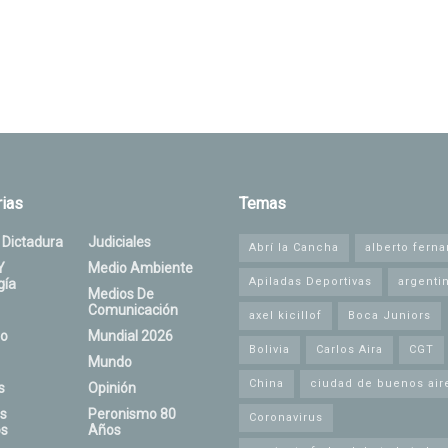
ias
Temas
 Dictadura
Judiciales
Abrí la Cancha
alberto fern
Y
Medio Ambiente
Apiladas Deportivas
argenti
gía
Medios De
Comunicación
axel kicillof
Boca Juniors
o
Mundial 2026
Bolivia
Carlos Aira
CGT
Mundo
China
ciudad de buenos air
s
Opinión
s
Peronismo 80
Coronavirus
s
Años