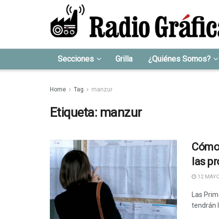
Secciones
Grilla
¿Quiénes Somos?
Home
Tag
manzur
Etiqueta:
manzur
Cómo 
las pr
12 MAYO
Las Prim
tendrán 