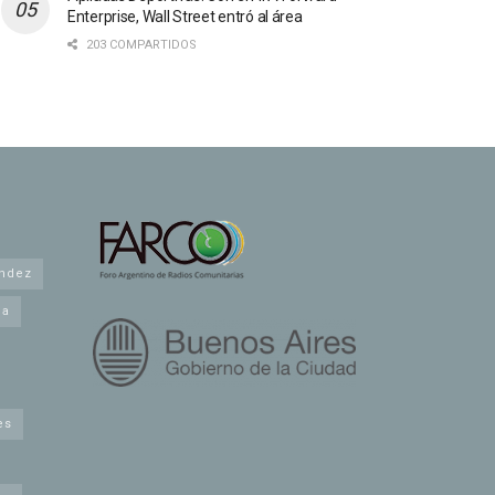
Enterprise, Wall Street entró al área
203 COMPARTIDOS
andez
na
es