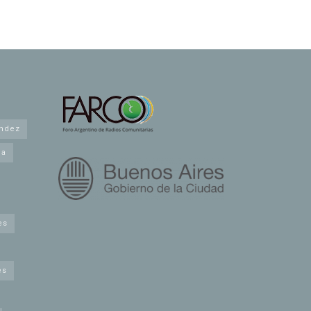
andez
na
es
es