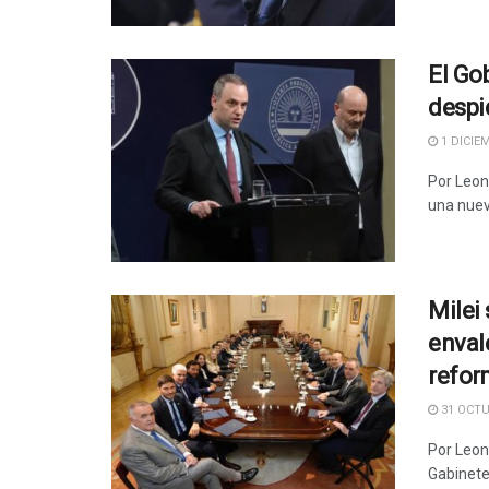
El Go
despi
1 DICIEM
Por Leon
una nuev
Milei
enval
reform
31 OCTU
Por Leona
Gabinete,