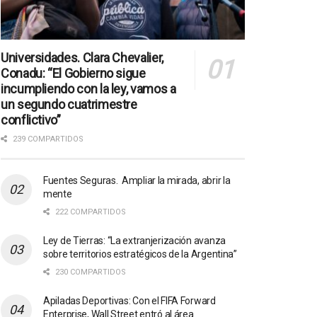
Universidades. Clara Chevalier,
Conadu: “El Gobierno sigue
incumpliendo con la ley, vamos a
un segundo cuatrimestre
conflictivo”
239 COMPARTIDOS
Fuentes Seguras. Ampliar la mirada, abrir la
mente
222 COMPARTIDOS
Ley de Tierras: “La extranjerización avanza
sobre territorios estratégicos de la Argentina”
230 COMPARTIDOS
Apiladas Deportivas: Con el FIFA Forward
Enterprise, Wall Street entró al área