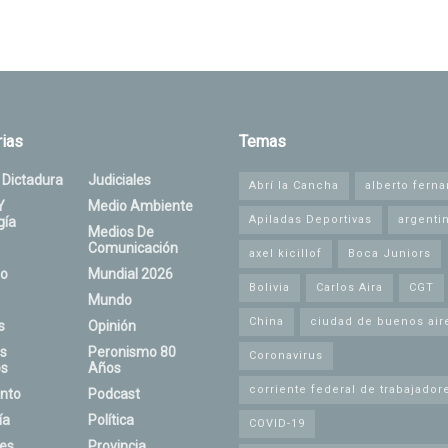
ias
Temas
 Dictadura
Judiciales
Abrí la Cancha
alberto fern
Y
Medio Ambiente
Apiladas Deportivas
argenti
gía
Medios De
Comunicación
axel kicillof
Boca Juniors
o
Mundial 2026
Bolivia
Carlos Aira
CGT
Mundo
China
ciudad de buenos air
s
Opinión
s
Peronismo 80
Coronavirus
s
Años
corriente federal de trabajador
nto
Podcast
ía
Política
COVID-19
nes
Provincia