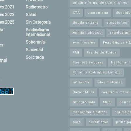
cristina fernandez de kirchner
nes 2021
Radioteatro
CTA
cuarentena
despido
nes 2023
Salud
nes 2025
Sin Categoría
deuda externa
elecciones
ta
Sindicalismo
emilia trabucco
estados un
Internacional
Soberanía
evo morales
Feas Sucias y 
es
Sociedad
FMI
Frente de Todos
Solicitada
onal
Fuentes Seguras
hector ami
Horacio Rodríguez Larreta
s
inflación
islas malvinas
Javier Milei
mauricio macri
milagro sala
Milei
pande
Panorama sindical
paritaria
paro
peronismo
principa