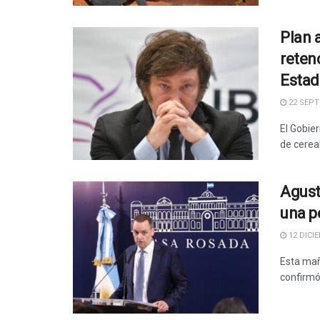
Plan 
reten
Estad
22 SEPT
El Gobie
de cereal
Agust
una p
12 DICIE
Esta mañ
confirmó 