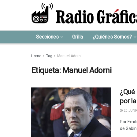
Secciones
Grilla
¿Quiénes Somos?
Home
Tag
Manuel Adorni
Etiqueta:
Manuel Adorni
¿Qué 
por l
20 JUNIO
Por Emil
de Gabine