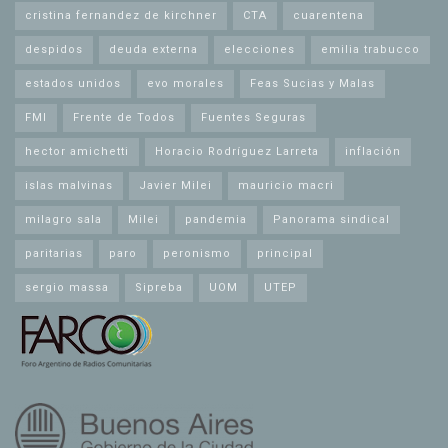
cristina fernandez de kirchner
CTA
cuarentena
despidos
deuda externa
elecciones
emilia trabucco
estados unidos
evo morales
Feas Sucias y Malas
FMI
Frente de Todos
Fuentes Seguras
hector amichetti
Horacio Rodríguez Larreta
inflación
islas malvinas
Javier Milei
mauricio macri
milagro sala
Milei
pandemia
Panorama sindical
paritarias
paro
peronismo
principal
sergio massa
Sipreba
UOM
UTEP