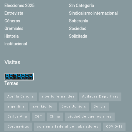
Elecciones 2025
Sin Categoría
Entrevista
Sindicalismo Internacional
Géneros
Soberanía
Gremiales
Sociedad
Historia
Solicitada
Institucional
Visitas
Temas
Abrí la Cancha
alberto fernandez
Apiladas Deportivas
argentina
axel kicillof
Boca Juniors
Bolivia
Carlos Aira
CGT
China
ciudad de buenos aires
Coronavirus
corriente federal de trabajadores
COVID-19