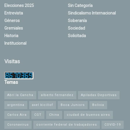
Elecciones 2025
Sin Categoría
Entrevista
Sindicalismo Internacional
Géneros
Soberanía
Gremiales
Sociedad
Historia
Solicitada
Institucional
Visitas
Temas
Abrí la Cancha
alberto fernandez
Apiladas Deportivas
argentina
axel kicillof
Boca Juniors
Bolivia
Carlos Aira
CGT
China
ciudad de buenos aires
Coronavirus
corriente federal de trabajadores
COVID-19