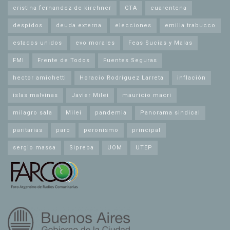
cristina fernandez de kirchner
CTA
cuarentena
despidos
deuda externa
elecciones
emilia trabucco
estados unidos
evo morales
Feas Sucias y Malas
FMI
Frente de Todos
Fuentes Seguras
hector amichetti
Horacio Rodríguez Larreta
inflación
islas malvinas
Javier Milei
mauricio macri
milagro sala
Milei
pandemia
Panorama sindical
paritarias
paro
peronismo
principal
sergio massa
Sipreba
UOM
UTEP