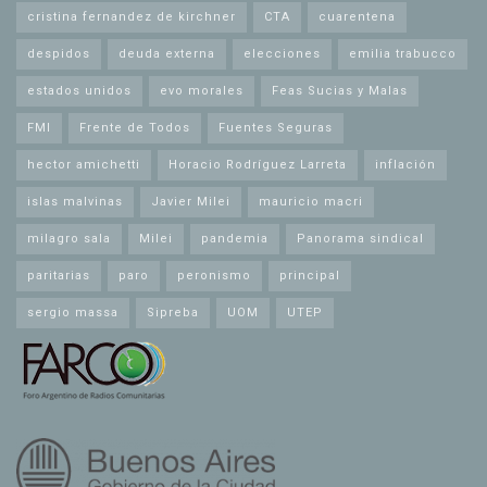
cristina fernandez de kirchner
CTA
cuarentena
despidos
deuda externa
elecciones
emilia trabucco
estados unidos
evo morales
Feas Sucias y Malas
FMI
Frente de Todos
Fuentes Seguras
hector amichetti
Horacio Rodríguez Larreta
inflación
islas malvinas
Javier Milei
mauricio macri
milagro sala
Milei
pandemia
Panorama sindical
paritarias
paro
peronismo
principal
sergio massa
Sipreba
UOM
UTEP