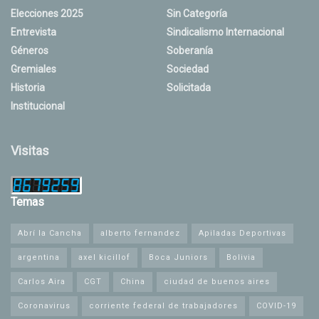
Elecciones 2025
Sin Categoría
Entrevista
Sindicalismo Internacional
Géneros
Soberanía
Gremiales
Sociedad
Historia
Solicitada
Institucional
Visitas
Temas
Abrí la Cancha
alberto fernandez
Apiladas Deportivas
argentina
axel kicillof
Boca Juniors
Bolivia
Carlos Aira
CGT
China
ciudad de buenos aires
Coronavirus
corriente federal de trabajadores
COVID-19