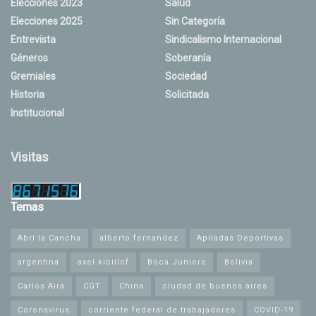
Elecciones 2023
Salud
Elecciones 2025
Sin Categoría
Entrevista
Sindicalismo Internacional
Géneros
Soberanía
Gremiales
Sociedad
Historia
Solicitada
Institucional
Visitas
Temas
Abrí la Cancha
alberto fernandez
Apiladas Deportivas
argentina
axel kicillof
Boca Juniors
Bolivia
Carlos Aira
CGT
China
ciudad de buenos aires
Coronavirus
corriente federal de trabajadores
COVID-19