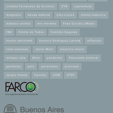
cristina fernandez de kirchner
CTA
cuarentena
despidos
deuda externa
elecciones
emilia trabucco
estados unidos
evo morales
Feas Sucias y Malas
FMI
Frente de Todos
Fuentes Seguras
hector amichetti
Horacio Rodríguez Larreta
inflación
islas malvinas
Javier Milei
mauricio macri
milagro sala
Milei
pandemia
Panorama sindical
paritarias
paro
peronismo
principal
sergio massa
Sipreba
UOM
UTEP