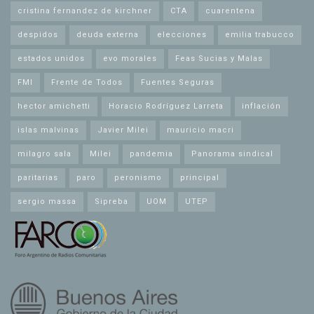
cristina fernandez de kirchner
CTA
cuarentena
despidos
deuda externa
elecciones
emilia trabucco
estados unidos
evo morales
Feas Sucias y Malas
FMI
Frente de Todos
Fuentes Seguras
hector amichetti
Horacio Rodríguez Larreta
inflación
islas malvinas
Javier Milei
mauricio macri
milagro sala
Milei
pandemia
Panorama sindical
paritarias
paro
peronismo
principal
sergio massa
Sipreba
UOM
UTEP