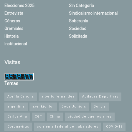
Elecciones 2025
Sin Categoría
Entrevista
Sindicalismo Internacional
Géneros
Soberanía
Gremiales
Sociedad
Historia
Solicitada
Institucional
Visitas
Temas
Abrí la Cancha
alberto fernandez
Apiladas Deportivas
argentina
axel kicillof
Boca Juniors
Bolivia
Carlos Aira
CGT
China
ciudad de buenos aires
Coronavirus
corriente federal de trabajadores
COVID-19