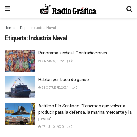
Home
Tag
Industria Naval
Etiqueta:
Industria Naval
Panorama sindical. Contradicciones
6 MARZO, 2022
0
Hablan por boca de ganso
21 OCTUBRE, 2021
0
Astillero Río Santiago: “Tenemos que volver a
producir para la defensa, la marina mercante y la
pesca”
17 JULIO, 2020
0