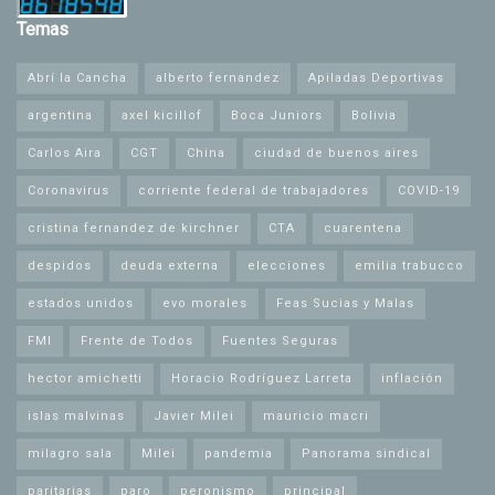
Temas
Abrí la Cancha
alberto fernandez
Apiladas Deportivas
argentina
axel kicillof
Boca Juniors
Bolivia
Carlos Aira
CGT
China
ciudad de buenos aires
Coronavirus
corriente federal de trabajadores
COVID-19
cristina fernandez de kirchner
CTA
cuarentena
despidos
deuda externa
elecciones
emilia trabucco
estados unidos
evo morales
Feas Sucias y Malas
FMI
Frente de Todos
Fuentes Seguras
hector amichetti
Horacio Rodríguez Larreta
inflación
islas malvinas
Javier Milei
mauricio macri
milagro sala
Milei
pandemia
Panorama sindical
paritarias
paro
peronismo
principal