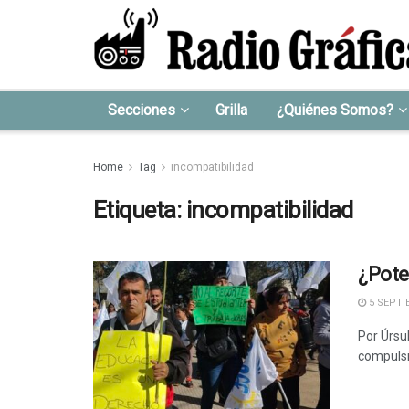
Secciones
Grilla
¿Quiénes Somos?
Home
Tag
incompatibilidad
Etiqueta:
incompatibilidad
¿Pote
5 SEPTI
Por Úrsul
compulsi