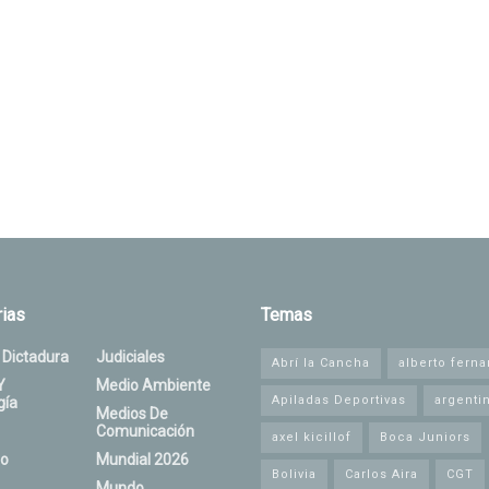
ias
Temas
 Dictadura
Judiciales
Abrí la Cancha
alberto fern
Y
Medio Ambiente
Apiladas Deportivas
argenti
gía
Medios De
Comunicación
axel kicillof
Boca Juniors
o
Mundial 2026
Bolivia
Carlos Aira
CGT
Mundo