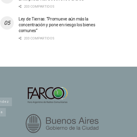
203 COMPARTIDOS
Ley de Tierras: “Promueve aún más la
concentración y pone en riesgo los bienes
comunes”
203 COMPARTIDOS
andez
na