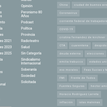
China
ciudad de buenos air
s
Opinión
s
Peronismo 80
Coronavirus
s
Años
corriente federal de trabajador
nto
Podcast
ía
Política
COVID-19
nes
Provincia
cristina fernandez de kirchner
nes 2021
Radioteatro
CTA
cuarentena
despido
nes 2023
Salud
nes 2025
Sin Categoría
deuda externa
elecciones
ta
Sindicalismo
emilia trabucco
estados un
Internacional
Soberanía
evo morales
Feas Sucias y 
es
Sociedad
FMI
Frente de Todos
Solicitada
onal
Fuentes Seguras
hector ami
Horacio Rodríguez Larreta
s
inflación
islas malvinas