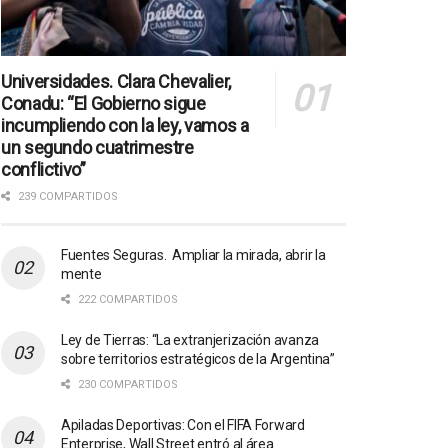
Universidades. Clara Chevalier,
Conadu: “El Gobierno sigue
incumpliendo con la ley, vamos a
un segundo cuatrimestre
conflictivo”
239 COMPARTIDOS
Fuentes Seguras. Ampliar la mirada, abrir la
mente
222 COMPARTIDOS
Ley de Tierras: “La extranjerización avanza
sobre territorios estratégicos de la Argentina”
230 COMPARTIDOS
Apiladas Deportivas: Con el FIFA Forward
Enterprise, Wall Street entró al área