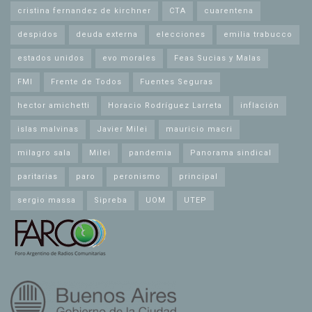
cristina fernandez de kirchner
CTA
cuarentena
despidos
deuda externa
elecciones
emilia trabucco
estados unidos
evo morales
Feas Sucias y Malas
FMI
Frente de Todos
Fuentes Seguras
hector amichetti
Horacio Rodríguez Larreta
inflación
islas malvinas
Javier Milei
mauricio macri
milagro sala
Milei
pandemia
Panorama sindical
paritarias
paro
peronismo
principal
sergio massa
Sipreba
UOM
UTEP