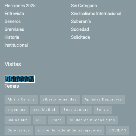
Elecciones 2025
Sin Categoría
Entrevista
Sindicalismo Internacional
Géneros
Soberanía
Gremiales
Sociedad
Historia
Solicitada
Institucional
Visitas
Temas
Abrí la Cancha
alberto fernandez
Apiladas Deportivas
argentina
axel kicillof
Boca Juniors
Bolivia
Carlos Aira
CGT
China
ciudad de buenos aires
Coronavirus
corriente federal de trabajadores
COVID-19