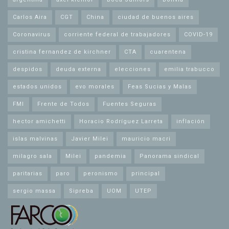
Carlos Aira
CGT
China
ciudad de buenos aires
Coronavirus
corriente federal de trabajadores
COVID-19
cristina fernandez de kirchner
CTA
cuarentena
despidos
deuda externa
elecciones
emilia trabucco
estados unidos
evo morales
Feas Sucias y Malas
FMI
Frente de Todos
Fuentes Seguras
hector amichetti
Horacio Rodríguez Larreta
inflación
islas malvinas
Javier Milei
mauricio macri
milagro sala
Milei
pandemia
Panorama sindical
paritarias
paro
peronismo
principal
sergio massa
Sipreba
UOM
UTEP