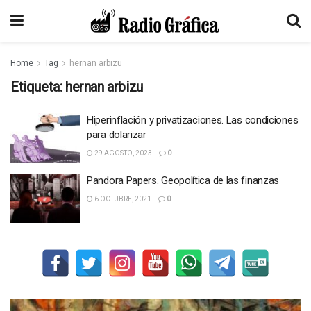
Home
Tag
hernan arbizu
Etiqueta:
hernan arbizu
Hiperinflación y privatizaciones. Las condiciones
para dolarizar
29 AGOSTO, 2023
0
Pandora Papers. Geopolítica de las finanzas
6 OCTUBRE, 2021
0