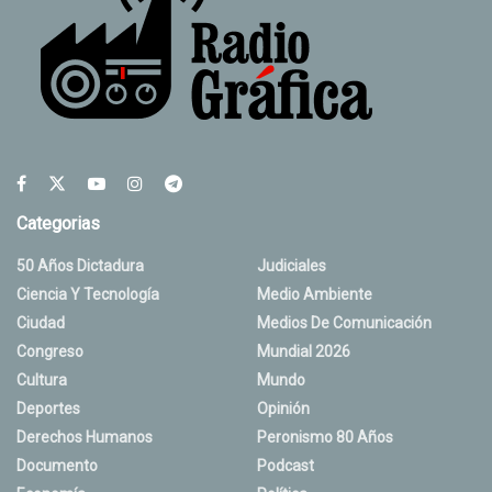
Categorias
50 Años Dictadura
Judiciales
Ciencia Y Tecnología
Medio Ambiente
Ciudad
Medios De Comunicación
Congreso
Mundial 2026
Cultura
Mundo
Deportes
Opinión
Derechos Humanos
Peronismo 80 Años
Documento
Podcast