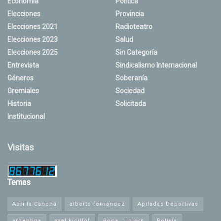
Economía
Política
Elecciones
Provincia
Elecciones 2021
Radioteatro
Elecciones 2023
Salud
Elecciones 2025
Sin Categoría
Entrevista
Sindicalismo Internacional
Géneros
Soberanía
Gremiales
Sociedad
Historia
Solicitada
Institucional
Visitas
Temas
Abrí la Cancha
alberto fernandez
Apiladas Deportivas
argentina
axel kicillof
Boca Juniors
Bolivia