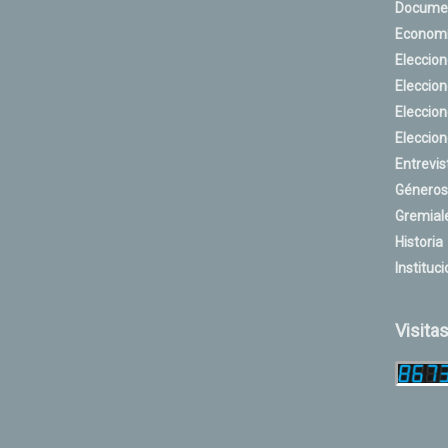
Docume
Econom
Eleccio
Eleccio
Eleccio
Eleccio
Entrevis
Géneros
Gremial
Historia
Instituci
Visita