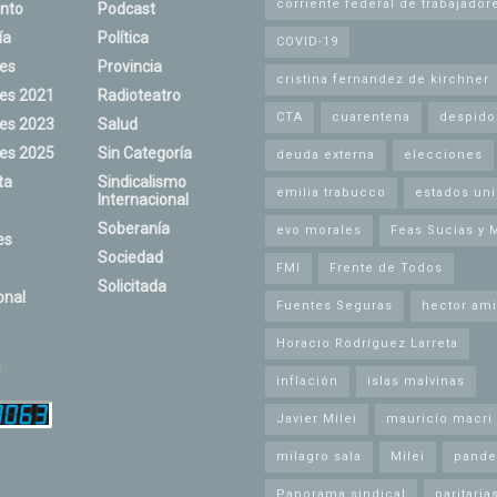
corriente federal de trabajador
nto
Podcast
ía
Política
COVID-19
nes
Provincia
cristina fernandez de kirchner
nes 2021
Radioteatro
CTA
cuarentena
despido
nes 2023
Salud
nes 2025
Sin Categoría
deuda externa
elecciones
ta
Sindicalismo
emilia trabucco
estados un
Internacional
Soberanía
evo morales
Feas Sucias y 
es
Sociedad
FMI
Frente de Todos
Solicitada
onal
Fuentes Seguras
hector ami
Horacio Rodríguez Larreta
s
inflación
islas malvinas
Javier Milei
mauricio macri
milagro sala
Milei
pande
Panorama sindical
paritaria