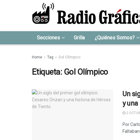
Secciones
Grilla
¿Quiénes Somos?
Home
Tag
Gol Olímpico
Etiqueta:
Gol Olímpico
Un si
y una
2 OCTUB
Por Carl
Faltaban 