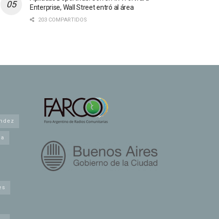
Enterprise, Wall Street entró al área
203 COMPARTIDOS
andez
na
es