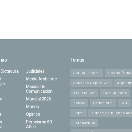
ias
Temas
 Dictadura
Judiciales
Abrí la Cancha
alberto fern
Y
Medio Ambiente
Apiladas Deportivas
argenti
gía
Medios De
Comunicación
axel kicillof
Boca Juniors
o
Mundial 2026
Bolivia
Carlos Aira
CGT
Mundo
China
ciudad de buenos air
s
Opinión
s
Peronismo 80
Coronavirus
s
Años