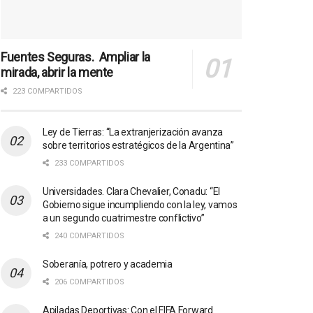
Fuentes Seguras. Ampliar la
mirada, abrir la mente
223 COMPARTIDOS
Ley de Tierras: “La extranjerización avanza
sobre territorios estratégicos de la Argentina”
233 COMPARTIDOS
Universidades. Clara Chevalier, Conadu: “El
Gobierno sigue incumpliendo con la ley, vamos
a un segundo cuatrimestre conflictivo”
240 COMPARTIDOS
Soberanía, potrero y academia
206 COMPARTIDOS
Apiladas Deportivas: Con el FIFA Forward