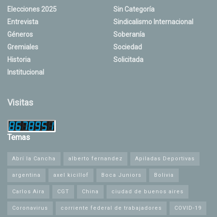
Elecciones 2025
Sin Categoría
Entrevista
Sindicalismo Internacional
Géneros
Soberanía
Gremiales
Sociedad
Historia
Solicitada
Institucional
Visitas
Temas
Abrí la Cancha
alberto fernandez
Apiladas Deportivas
argentina
axel kicillof
Boca Juniors
Bolivia
Carlos Aira
CGT
China
ciudad de buenos aires
Coronavirus
corriente federal de trabajadores
COVID-19