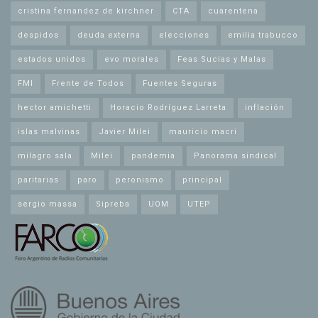
cristina fernandez de kirchner
CTA
cuarentena
despidos
deuda externa
elecciones
emilia trabucco
estados unidos
evo morales
Feas Sucias y Malas
FMI
Frente de Todos
Fuentes Seguras
hector amichetti
Horacio Rodríguez Larreta
inflación
islas malvinas
Javier Milei
mauricio macri
milagro sala
Milei
pandemia
Panorama sindical
paritarias
paro
peronismo
principal
sergio massa
Sipreba
UOM
UTEP