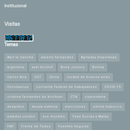
Institucional
Visitas
Temas
Abrí la Cancha
alberto fernandez
Apiladas Deportivas
argentina
axel kicillof
Boca Juniors
Bolivia
Carlos Aira
CGT
China
ciudad de buenos aires
Coronavirus
corriente federal de trabajadores
COVID-19
cristina fernandez de kirchner
CTA
cuarentena
despidos
deuda externa
elecciones
emilia trabucco
estados unidos
evo morales
Feas Sucias y Malas
FMI
Frente de Todos
Fuentes Seguras