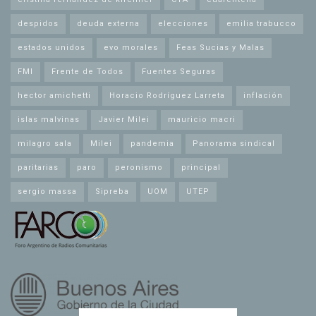
despidos
deuda externa
elecciones
emilia trabucco
estados unidos
evo morales
Feas Sucias y Malas
FMI
Frente de Todos
Fuentes Seguras
hector amichetti
Horacio Rodríguez Larreta
inflación
islas malvinas
Javier Milei
mauricio macri
milagro sala
Milei
pandemia
Panorama sindical
paritarias
paro
peronismo
principal
sergio massa
Sipreba
UOM
UTEP