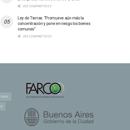
203 COMPARTIDOS
Ley de Tierras: “Promueve aún más la
concentración y pone en riesgo los bienes
comunes”
203 COMPARTIDOS
andez
na