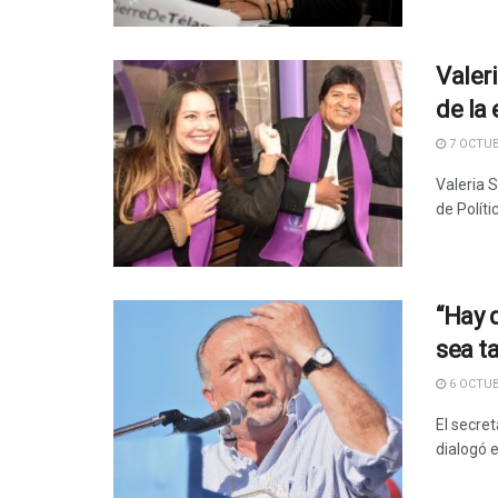
Valer
de la
7 OCTUB
Valeria 
de Políti
“Hay 
sea t
6 OCTUB
El secre
dialogó e