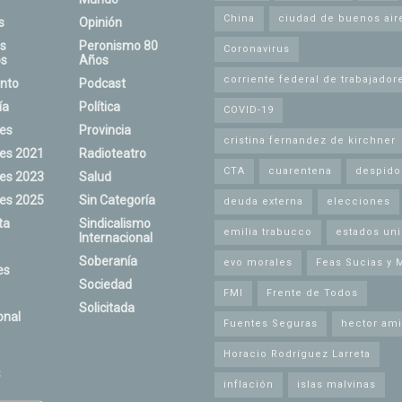
China
ciudad de buenos air
s
Opinión
s
Peronismo 80
Coronavirus
s
Años
corriente federal de trabajador
nto
Podcast
ía
Política
COVID-19
nes
Provincia
cristina fernandez de kirchner
nes 2021
Radioteatro
CTA
cuarentena
despido
nes 2023
Salud
nes 2025
Sin Categoría
deuda externa
elecciones
ta
Sindicalismo
emilia trabucco
estados un
Internacional
Soberanía
evo morales
Feas Sucias y 
es
Sociedad
FMI
Frente de Todos
Solicitada
onal
Fuentes Seguras
hector ami
Horacio Rodríguez Larreta
s
inflación
islas malvinas