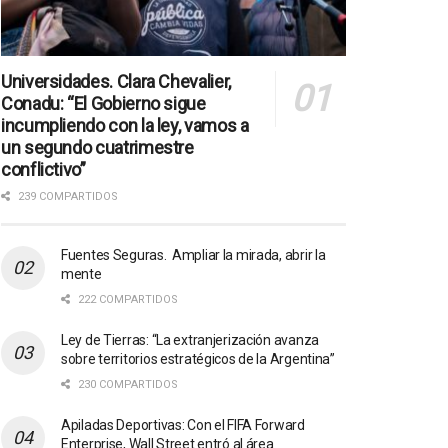
Universidades. Clara Chevalier,
Conadu: “El Gobierno sigue
incumpliendo con la ley, vamos a
un segundo cuatrimestre
conflictivo”
239 COMPARTIDOS
Fuentes Seguras. Ampliar la mirada, abrir la
mente
222 COMPARTIDOS
Ley de Tierras: “La extranjerización avanza
sobre territorios estratégicos de la Argentina”
230 COMPARTIDOS
Apiladas Deportivas: Con el FIFA Forward
Enterprise, Wall Street entró al área