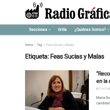
Secciones
Grilla
¿Quiénes Somos?
Home
Tag
Feas Sucias y Malas
Etiqueta:
Feas Sucias y Malas
“Reco
en la
7 OCTUB
María Ro
candidata