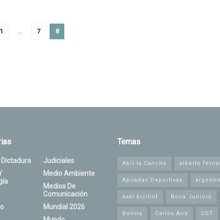
1
…
7
8
ias
Temas
 Dictadura
Judiciales
Abrí la Cancha
alberto fern
Y
Medio Ambiente
Apiladas Deportivas
argenti
gía
Medios De
Comunicación
axel kicillof
Boca Juniors
o
Mundial 2026
Bolivia
Carlos Aira
CGT
Mundo