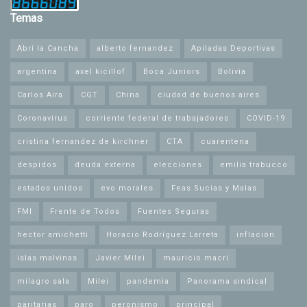
Temas
Abrí la Cancha
alberto fernandez
Apiladas Deportivas
argentina
axel kicillof
Boca Juniors
Bolivia
Carlos Aira
CGT
China
ciudad de buenos aires
Coronavirus
corriente federal de trabajadores
COVID-19
cristina fernandez de kirchner
CTA
cuarentena
despidos
deuda externa
elecciones
emilia trabucco
estados unidos
evo morales
Feas Sucias y Malas
FMI
Frente de Todos
Fuentes Seguras
hector amichetti
Horacio Rodríguez Larreta
inflación
islas malvinas
Javier Milei
mauricio macri
milagro sala
Milei
pandemia
Panorama sindical
paritarias
paro
peronismo
principal