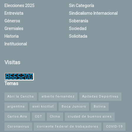
Elecciones 2025
Sin Categoría
Entrevista
Sindicalismo Internacional
Géneros
Soberanía
Gremiales
Sociedad
Historia
Solicitada
Institucional
Visitas
Temas
Abrí la Cancha
alberto fernandez
Apiladas Deportivas
argentina
axel kicillof
Boca Juniors
Bolivia
Carlos Aira
CGT
China
ciudad de buenos aires
Coronavirus
corriente federal de trabajadores
COVID-19