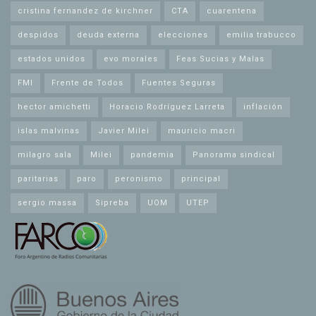
cristina fernandez de kirchner
CTA
cuarentena
despidos
deuda externa
elecciones
emilia trabucco
estados unidos
evo morales
Feas Sucias y Malas
FMI
Frente de Todos
Fuentes Seguras
hector amichetti
Horacio Rodríguez Larreta
inflación
islas malvinas
Javier Milei
mauricio macri
milagro sala
Milei
pandemia
Panorama sindical
paritarias
paro
peronismo
principal
sergio massa
Sipreba
UOM
UTEP