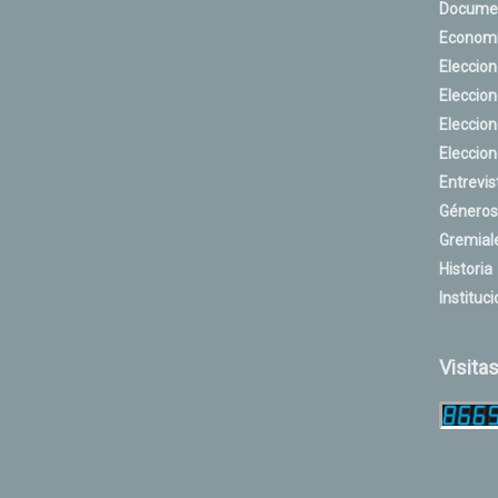
Docume
Econom
Eleccio
Eleccio
Eleccio
Eleccio
Entrevis
Géneros
Gremial
Historia
Instituci
Visita