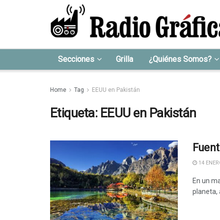
Secciones
Grilla
¿Quiénes Somos?
Home
Tag
EEUU en Pakistán
Etiqueta:
EEUU en Pakistán
Fuent
14 ENERO
En un mar
planeta, 