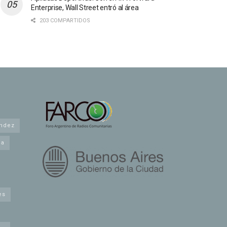
Enterprise, Wall Street entró al área
203 COMPARTIDOS
andez
na
es