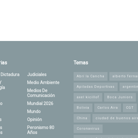
ias
Temas
 Dictadura
Judiciales
Abrí la Cancha
alberto fern
Y
Medio Ambiente
Apiladas Deportivas
argenti
gía
Medios De
Comunicación
axel kicillof
Boca Juniors
o
Mundial 2026
Bolivia
Carlos Aira
CGT
Mundo
China
ciudad de buenos air
s
Opinión
s
Peronismo 80
Coronavirus
s
Años