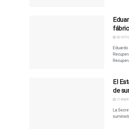
Eduar
fábri
20 OCTU
Eduardo 
Recupera
Recupera
El Es
de su
17 ENERO
La Secre
suministr