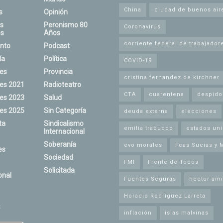
China
ciudad de buenos air
s
Opinión
s
Peronismo 80
Coronavirus
s
Años
corriente federal de trabajador
nto
Podcast
ía
Política
COVID-19
nes
Provincia
cristina fernandez de kirchner
nes 2021
Radioteatro
CTA
cuarentena
despido
nes 2023
Salud
nes 2025
Sin Categoría
deuda externa
elecciones
ta
Sindicalismo
emilia trabucco
estados un
Internacional
Soberanía
evo morales
Feas Sucias y 
es
Sociedad
FMI
Frente de Todos
Solicitada
onal
Fuentes Seguras
hector ami
Horacio Rodríguez Larreta
s
inflación
islas malvinas