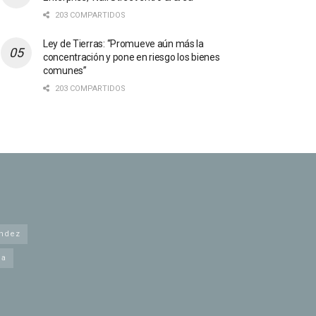
203 COMPARTIDOS
Ley de Tierras: “Promueve aún más la
concentración y pone en riesgo los bienes
comunes”
203 COMPARTIDOS
andez
na