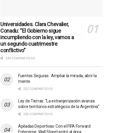
Universidades. Clara Chevalier,
Conadu: “El Gobierno sigue
incumpliendo con la ley, vamos a
un segundo cuatrimestre
conflictivo”
239 COMPARTIDOS
Fuentes Seguras. Ampliar la mirada, abrir la
mente
222 COMPARTIDOS
Ley de Tierras: “La extranjerización avanza
sobre territorios estratégicos de la Argentina”
230 COMPARTIDOS
Apiladas Deportivas: Con el FIFA Forward
Enterprise, Wall Street entró al área