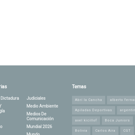
ias
Temas
 Dictadura
Judiciales
Abrí la Cancha
alberto fern
Y
Medio Ambiente
Apiladas Deportivas
argenti
gía
Medios De
Comunicación
axel kicillof
Boca Juniors
o
Mundial 2026
Bolivia
Carlos Aira
CGT
Mundo