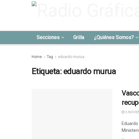
Secciones
Grilla
¿Quiénes Somos?
Home
Tag
eduardo murua
Etiqueta:
eduardo murua
Vasco
recup
5 NOVIE
Eduardo 
Ministeri
...