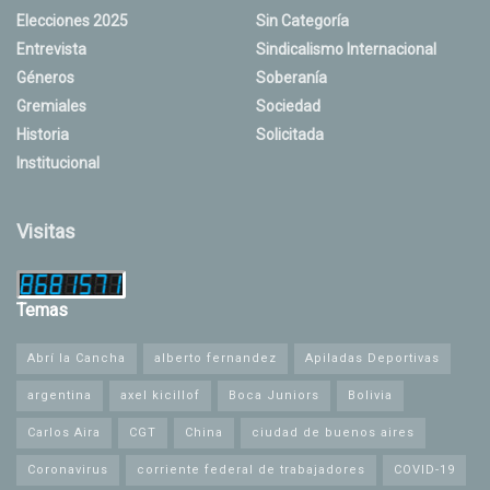
Elecciones 2025
Sin Categoría
Entrevista
Sindicalismo Internacional
Géneros
Soberanía
Gremiales
Sociedad
Historia
Solicitada
Institucional
Visitas
Temas
Abrí la Cancha
alberto fernandez
Apiladas Deportivas
argentina
axel kicillof
Boca Juniors
Bolivia
Carlos Aira
CGT
China
ciudad de buenos aires
Coronavirus
corriente federal de trabajadores
COVID-19