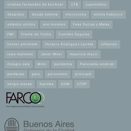
cristina fernandez de kirchner
CTA
cuarentena
despidos
deuda externa
elecciones
emilia trabucco
estados unidos
evo morales
Feas Sucias y Malas
FMI
Frente de Todos
Fuentes Seguras
hector amichetti
Horacio Rodríguez Larreta
inflación
islas malvinas
Javier Milei
mauricio macri
milagro sala
Milei
pandemia
Panorama sindical
paritarias
paro
peronismo
principal
sergio massa
Sipreba
UOM
UTEP