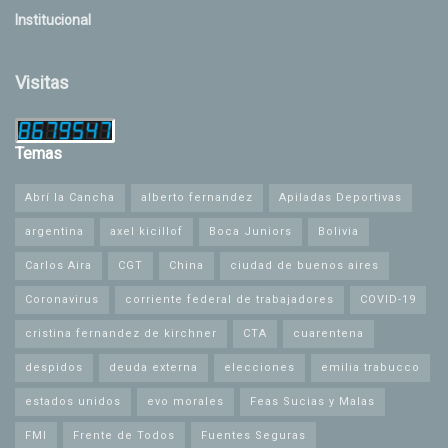
Institucional
Visitas
Temas
Abrí la Cancha
alberto fernandez
Apiladas Deportivas
argentina
axel kicillof
Boca Juniors
Bolivia
Carlos Aira
CGT
China
ciudad de buenos aires
Coronavirus
corriente federal de trabajadores
COVID-19
cristina fernandez de kirchner
CTA
cuarentena
despidos
deuda externa
elecciones
emilia trabucco
estados unidos
evo morales
Feas Sucias y Malas
FMI
Frente de Todos
Fuentes Seguras