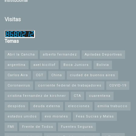
Institucional
Visitas
Temas
Abrí la Cancha
alberto fernandez
Apiladas Deportivas
argentina
axel kicillof
Boca Juniors
Bolivia
Carlos Aira
CGT
China
ciudad de buenos aires
Coronavirus
corriente federal de trabajadores
COVID-19
cristina fernandez de kirchner
CTA
cuarentena
despidos
deuda externa
elecciones
emilia trabucco
estados unidos
evo morales
Feas Sucias y Malas
FMI
Frente de Todos
Fuentes Seguras