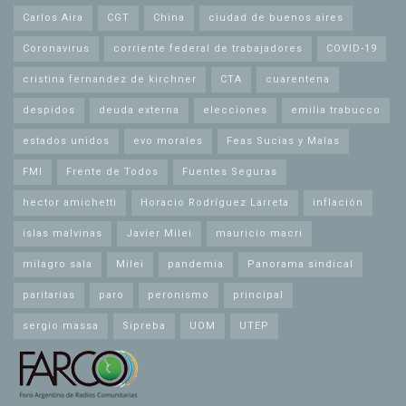
Carlos Aira
CGT
China
ciudad de buenos aires
Coronavirus
corriente federal de trabajadores
COVID-19
cristina fernandez de kirchner
CTA
cuarentena
despidos
deuda externa
elecciones
emilia trabucco
estados unidos
evo morales
Feas Sucias y Malas
FMI
Frente de Todos
Fuentes Seguras
hector amichetti
Horacio Rodríguez Larreta
inflación
islas malvinas
Javier Milei
mauricio macri
milagro sala
Milei
pandemia
Panorama sindical
paritarias
paro
peronismo
principal
sergio massa
Sipreba
UOM
UTEP