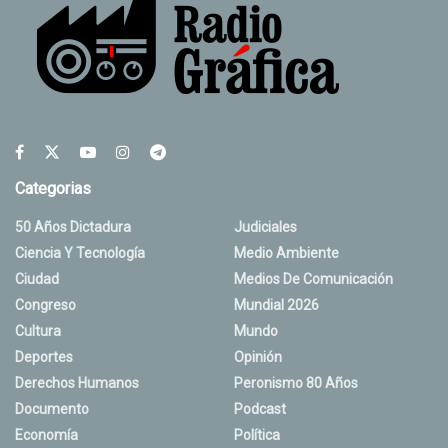
Categorias
50 Años Dictadura
Judiciales
Ciencia Y Tecnología
Medio Ambiente
Ciudad
Medios De Comunicación
Congreso
Mundial 2026
Cultura
Mundo
Deportes
Opinión
Derechos Humanos
Peronismo 80 Años
Documento
Podcast
Economía
Política