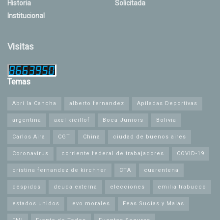
Historia
Solicitada
Institucional
Visitas
Temas
Abrí la Cancha
alberto fernandez
Apiladas Deportivas
argentina
axel kicillof
Boca Juniors
Bolivia
Carlos Aira
CGT
China
ciudad de buenos aires
Coronavirus
corriente federal de trabajadores
COVID-19
cristina fernandez de kirchner
CTA
cuarentena
despidos
deuda externa
elecciones
emilia trabucco
estados unidos
evo morales
Feas Sucias y Malas