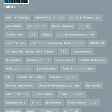
Temas
Abrí la Cancha
alberto fernandez
Apiladas Deportivas
argentina
axel kicillof
Boca Juniors
Bolivia
Carlos Aira
CGT
China
ciudad de buenos aires
Coronavirus
corriente federal de trabajadores
COVID-19
cristina fernandez de kirchner
CTA
cuarentena
despidos
deuda externa
elecciones
emilia trabucco
estados unidos
evo morales
Feas Sucias y Malas
FMI
Frente de Todos
Fuentes Seguras
hector amichetti
Horacio Rodríguez Larreta
inflación
islas malvinas
Javier Milei
mauricio macri
milagro sala
Milei
pandemia
Panorama sindical
paritarias
paro
peronismo
principal