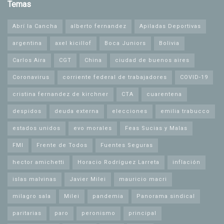
Temas
Abrí la Cancha
alberto fernandez
Apiladas Deportivas
argentina
axel kicillof
Boca Juniors
Bolivia
Carlos Aira
CGT
China
ciudad de buenos aires
Coronavirus
corriente federal de trabajadores
COVID-19
cristina fernandez de kirchner
CTA
cuarentena
despidos
deuda externa
elecciones
emilia trabucco
estados unidos
evo morales
Feas Sucias y Malas
FMI
Frente de Todos
Fuentes Seguras
hector amichetti
Horacio Rodríguez Larreta
inflación
islas malvinas
Javier Milei
mauricio macri
milagro sala
Milei
pandemia
Panorama sindical
paritarias
paro
peronismo
principal