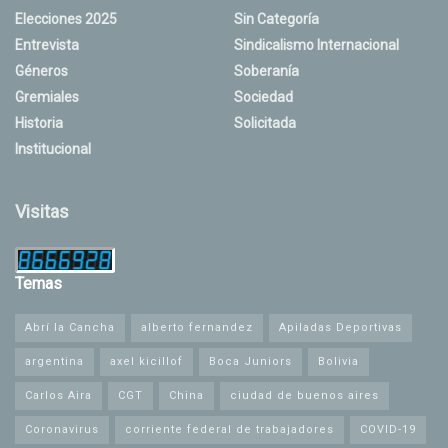
Elecciones 2025
Sin Categoría
Entrevista
Sindicalismo Internacional
Géneros
Soberanía
Gremiales
Sociedad
Historia
Solicitada
Institucional
Visitas
Temas
Abrí la Cancha
alberto fernandez
Apiladas Deportivas
argentina
axel kicillof
Boca Juniors
Bolivia
Carlos Aira
CGT
China
ciudad de buenos aires
Coronavirus
corriente federal de trabajadores
COVID-19