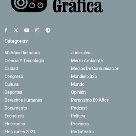
Categorias
50 Años Dictadura
Judiciales
Ciencia Y Tecnología
Medio Ambiente
Ciudad
Medios De Comunicación
Congreso
Mundial 2026
Cultura
Mundo
Deportes
Opinión
Derechos Humanos
Peronismo 80 Años
Documento
Podcast
Economía
Política
Elecciones
Provincia
Elecciones 2021
Radioteatro