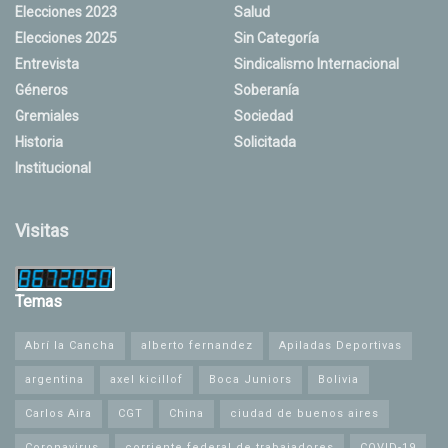
Elecciones 2023
Salud
Elecciones 2025
Sin Categoría
Entrevista
Sindicalismo Internacional
Géneros
Soberanía
Gremiales
Sociedad
Historia
Solicitada
Institucional
Visitas
Temas
Abrí la Cancha
alberto fernandez
Apiladas Deportivas
argentina
axel kicillof
Boca Juniors
Bolivia
Carlos Aira
CGT
China
ciudad de buenos aires
Coronavirus
corriente federal de trabajadores
COVID-19