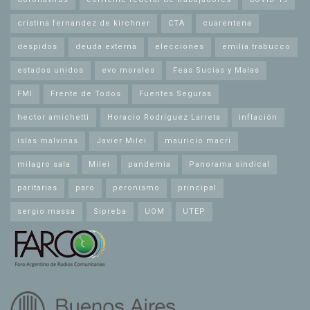
cristina fernandez de kirchner
CTA
cuarentena
despidos
deuda externa
elecciones
emilia trabucco
estados unidos
evo morales
Feas Sucias y Malas
FMI
Frente de Todos
Fuentes Seguras
hector amichetti
Horacio Rodríguez Larreta
inflación
islas malvinas
Javier Milei
mauricio macri
milagro sala
Milei
pandemia
Panorama sindical
paritarias
paro
peronismo
principal
sergio massa
Sipreba
UOM
UTEP