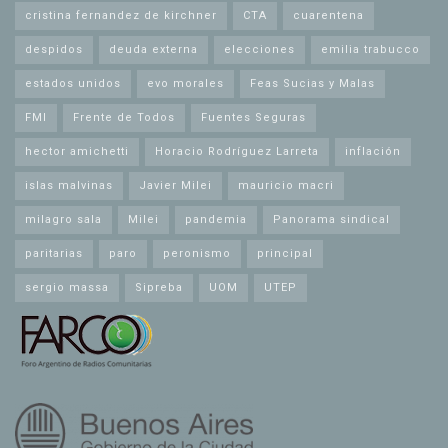
cristina fernandez de kirchner
CTA
cuarentena
despidos
deuda externa
elecciones
emilia trabucco
estados unidos
evo morales
Feas Sucias y Malas
FMI
Frente de Todos
Fuentes Seguras
hector amichetti
Horacio Rodríguez Larreta
inflación
islas malvinas
Javier Milei
mauricio macri
milagro sala
Milei
pandemia
Panorama sindical
paritarias
paro
peronismo
principal
sergio massa
Sipreba
UOM
UTEP