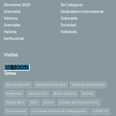
Elecciones 2025
Sin Categoría
Entrevista
Sindicalismo Internacional
Géneros
Soberanía
Gremiales
Sociedad
Historia
Solicitada
Institucional
Visitas
Temas
Abrí la Cancha
alberto fernandez
Apiladas Deportivas
argentina
axel kicillof
Boca Juniors
Bolivia
Carlos Aira
CGT
China
ciudad de buenos aires
Coronavirus
corriente federal de trabajadores
COVID-19