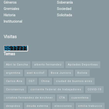
Géneros
Soberanía
Gremiales
Sociedad
Historia
Solicitada
Institucional
Visitas
Temas
Abrí la Cancha
alberto fernandez
Apiladas Deportivas
argentina
axel kicillof
Boca Juniors
Bolivia
Carlos Aira
CGT
China
ciudad de buenos aires
Coronavirus
corriente federal de trabajadores
COVID-19
cristina fernandez de kirchner
CTA
cuarentena
despidos
deuda externa
elecciones
emilia trabucco