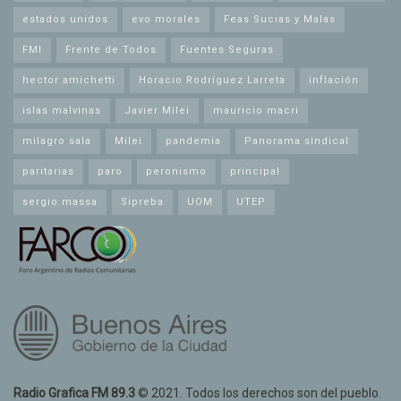
estados unidos
evo morales
Feas Sucias y Malas
FMI
Frente de Todos
Fuentes Seguras
hector amichetti
Horacio Rodríguez Larreta
inflación
islas malvinas
Javier Milei
mauricio macri
milagro sala
Milei
pandemia
Panorama sindical
paritarias
paro
peronismo
principal
sergio massa
Sipreba
UOM
UTEP
Radio Grafica FM 89.3
© 2021. Todos los derechos son del pueblo.